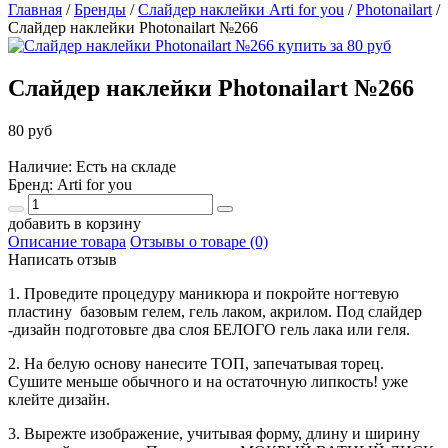
Главная
/
Бренды
/
Слайдер наклейки Arti for you
/
Photonailart
/
Слайдер наклейки Photonailart №266
Слайдер наклейки Photonailart №266
80 руб
Наличие: Есть на складе
Бренд:
Arti for you
добавить в корзину
Описание товара
Отзывы о товаре (0)
Написать отзыв
1. Проведите процедуру маникюра и покройте ногтевую
пластину базовым гелем, гель лаком, акрилом. Под слайдер
-дизайн подготовьте два слоя БЕЛОГО гель лака или геля.
2. На белую основу нанесите ТОП, запечатывая торец.
Сушите меньше обычного и на остаточную липкость! уже
клейте дизайн.
3. Вырежте изображение, учитывая форму, длину и ширину