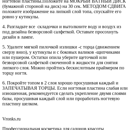
ногтевой пластины.Положите на МОКРЫЙ ВАТНЫЙ ДИСК
(бумажной стороной на диск) на 30 сек. МЕТОДОМ СДВИГА
положите изображение на липкий слой топа, спускайте его
ровно у кутикулы.
4. Разгладьте все складочки и вытолкните воду и воздух из
под дизайна безворсовой салфеткой. Оставьте просохнуть
дизайн в лампе.
5. Удалите мягкой пилочкой излишки -с торца (движением
сверзу вниз), у кутикулы и с боковых валиков -щипчиками
или пушером. Остатки опила уберите щеточкой или
безворсовой салфеткой смоченной в жидкости для снятия
липкого слоя. Можно пройтись бескислотным праймером по
торцу ногтя.
6. Покройте топом в 2 слоя хорошо просушивая каждый и
ЗАПЕЧАТЫВАЯ ТОРЦЫ. Если ногтевая пластина слабая или
изношенная, рекомендуется сделать укрепление двумя слоями
базы, просушивая каждый слой или проработать ногтевую
пластину шелком.
Vronks.ru
Профессиональная косметика для салонов красоты