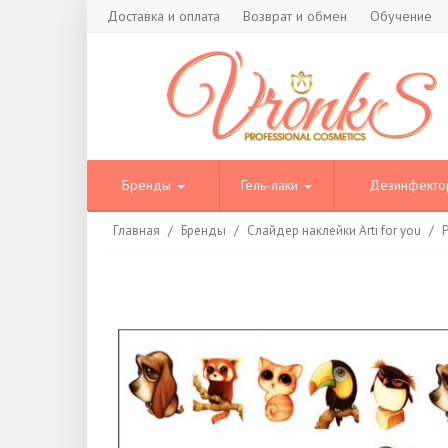
Доставка и оплата
Возврат и обмен
Обучение
Бренды
Гель-лаки
Дезинфект
Главная
/
Бренды
/
Слайдер наклейки Arti for you
/
P