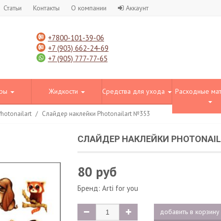
Статьи
Контакты
О компании
Аккаунт
+7800-101-39-06
+7 (903) 662-24-69
+7 (905) 777-77-65
оры
Жидкости
Средства для ухода
Расходные ма
hotonailart
/
Слайдер наклейки Photonailart №353
СЛАЙДЕР НАКЛЕЙКИ PHOTONAIL
80 руб
Бренд:
Arti for you
добавить в корзину