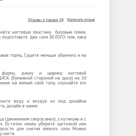
Написать отзыв
Отзывы о товаре (0)
ройте ногтевую пластину базовым гелем,
н подготовьте два слоя БЕЛОГО гель лака
тывая торец. Сушите меньше обычного и на
я форму, длину и ширину ногтевой
ИСК (бумажной стороной на диск) на 30
ние на липкий слой топа, спускайте его
лкните воду и воздух из под дизайна
ть дизайн в лампе.
ца (движением сверзу вниз), у кутикулы и с
м. Остатки опила уберите щеточкой или
дкости для снятия липкого слоя. Можно
 ногтя.