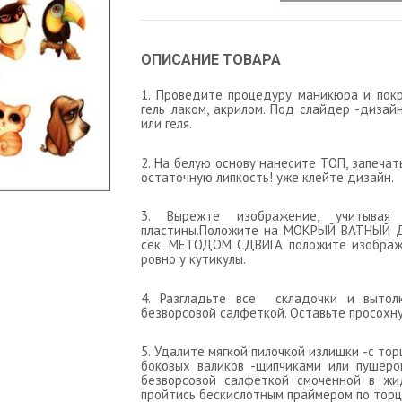
ОПИСАНИЕ ТОВАРА
1. Проведите процедуру маникюра и пок
гель лаком, акрилом. Под слайдер -дизай
или геля.
2. На белую основу нанесите ТОП, запеча
остаточную липкость! уже клейте дизайн.
3. Вырежте изображение, учитыва
пластины.Положите на МОКРЫЙ ВАТНЫЙ Д
сек. МЕТОДОМ СДВИГА положите изображе
ровно у кутикулы.
4. Разгладьте все складочки и выто
безворсовой салфеткой. Оставьте просохну
5. Удалите мягкой пилочкой излишки -с тор
боковых валиков -щипчиками или пушеро
безворсовой салфеткой смоченной в жи
пройтись бескислотным праймером по торцу