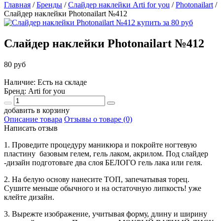
Главная
/
Бренды
/
Слайдер наклейки Arti for you
/
Photonailart
/
Слайдер наклейки Photonailart №412
Слайдер наклейки Photonailart №412
80 руб
Наличие: Есть на складе
Бренд:
Arti for you
добавить в корзину
Описание товара
Отзывы о товаре (0)
Написать отзыв
1. Проведите процедуру маникюра и покройте ногтевую
пластину базовым гелем, гель лаком, акрилом. Под слайдер
-дизайн подготовьте два слоя БЕЛОГО гель лака или геля.
2. На белую основу нанесите ТОП, запечатывая торец.
Сушите меньше обычного и на остаточную липкость! уже
клейте дизайн.
3. Вырежте изображение, учитывая форму, длину и ширину