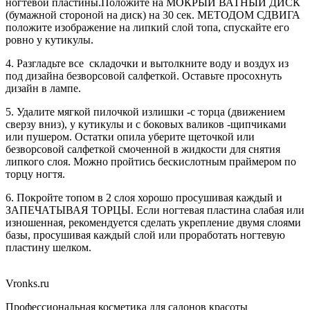
ногтевой пластины.Положите на МОКРЫЙ ВАТНЫЙ ДИСК
(бумажной стороной на диск) на 30 сек. МЕТОДОМ СДВИГА
положите изображение на липкий слой топа, спускайте его
ровно у кутикулы.
4. Разгладьте все складочки и вытолкните воду и воздух из
под дизайна безворсовой салфеткой. Оставьте просохнуть
дизайн в лампе.
5. Удалите мягкой пилочкой излишки -с торца (движением
сверзу вниз), у кутикулы и с боковых валиков -щипчиками
или пушером. Остатки опила уберите щеточкой или
безворсовой салфеткой смоченной в жидкости для снятия
липкого слоя. Можно пройтись бескислотным праймером по
торцу ногтя.
6. Покройте топом в 2 слоя хорошо просушивая каждый и
ЗАПЕЧАТЫВАЯ ТОРЦЫ. Если ногтевая пластина слабая или
изношенная, рекомендуется сделать укрепление двумя слоями
базы, просушивая каждый слой или проработать ногтевую
пластину шелком.
Vronks.ru
Профессиональная косметика для салонов красоты