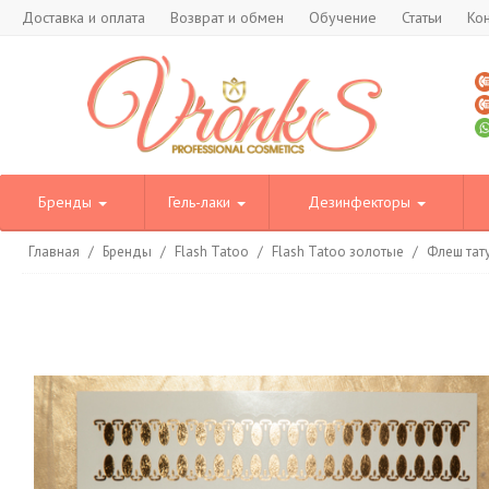
Доставка и оплата
Возврат и обмен
Обучение
Статьи
Ко
Бренды
Гель-лаки
Дезинфекторы
Главная
/
Бренды
/
Flash Tatoo
/
Flash Tatoo золотые
/
Флеш тату