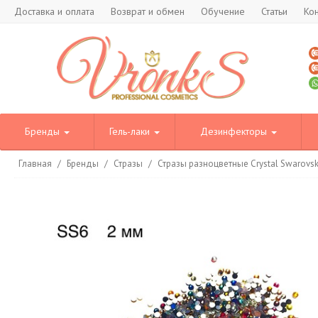
Доставка и оплата
Возврат и обмен
Обучение
Статьи
Ко
Бренды
Гель-лаки
Дезинфекторы
Главная
/
Бренды
/
Стразы
/
Стразы разноцветные Crystal Swarovski