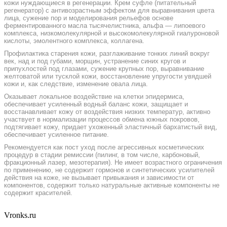
кожи нуждающиеся в регенерации. Крем суфле (питательный
регенератор) с антивозрастным эффектом для выравнивания цвета
лица, сужение пор и моделирования рельефов основе
ферментированного масла тысячелистника, альфа — липоевого
комплекса, низкомолекулярной и высокомолекулярной гиалуроновой
кислоты, эмолентного комплекса, коллагена.
Профилактика старения кожи, разглаживание тонких линий вокруг
век, над и под губами, морщин, устранение синих кругов и
припухлостей под глазами, сужение крупных пор, выравнивание
желтоватой или тусклой кожи, восстановление упругости увядшей
кожи и, как следствие, изменение овала лица.
Оказывает локальное воздействие на клетки эпидермиса,
обеспечивает усиленный водный баланс кожи, защищает и
восстанавливает кожу от воздействия низких температур, активно
участвует в нормализации процессов обмена южных покровов,
подтягивает кожу, придает ухоженный эластичный бархатистый вид,
обеспечивает усиленное питание.
Рекомендуется как пост уход после агрессивных косметических
процедур в стадии ремиссии (пилинг, в том числе, карбоновый,
фракционный лазер, мезотерапия). Не имеет возрастного ограничения
по применению, не содержит гормонов и синтетических усилителей
действия на коже, не вызывает привыкания и зависимости от
компонентов, содержит только натуральные активные компоненты не
содержит красителей.
Vronks.ru