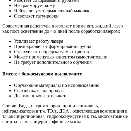
Работает со шрамами и рубцами
Не травмирует кожу
Нейтрализует перманентный макияж
Осветляет татуировки
Современная рецептура позволяет применять жидкий лазер
как пост-осветление до 4-х дней после обработки лазером:
Усиливает работу лазера
Предохраняет от формирования рубца
Страхует от непредсказуемых цветов
Может применяться клиентом самостоятельно
Не требует дополнительного обучения
Вместе с био-ремувером вы получите
Обучающие материалы по использованию
Cертификаты на продукт
Два именных сертификата
Состав: Вода, натрия хлорид, пропиленгликоль,
нейтрализаторы в т.ч. ТЭА, ДЭА , осветляющая композиция в
т.ч.оксипропионовая, гидрооксиуксусная к-ты, многоатомные
спирты в т.ч. глицерин, эфирные масла.