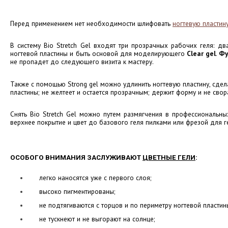
Перед применением нет необходимости шлифовать
ногтевую пластин
В систему Bio Stretch Gel входят три прозрачных рабочих геля: д
ногтевой пластины и быть основой для моделирующего
Clear gel
.
Фу
не пропадет до следующего визита к мастеру.
Также с помощью Strong gel можно удлинить ногтевую пластину, сдела
пластины; не желтеет и остается прозрачным; держит форму и не свор
Снять Bio Stretch Gel можно путем размягчения в профессиональн
верхнее покрытие и цвет до базового геля пилками или фрезой для г
ОСОБОГО ВНИМАНИЯ ЗАСЛУЖИВАЮТ
ЦВЕТНЫЕ ГЕЛИ
:
легко наносятся уже с первого слоя;
высоко пигментированы;
не подтягиваются с торцов и по периметру ногтевой пластины
не тускнеют и не выгорают на солнце;